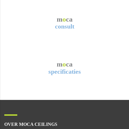
m
o
ca
consult
m
o
ca
specificaties
OVER MOCA CEILINGS